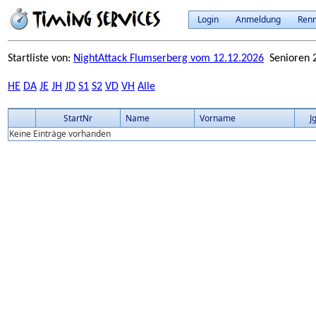
Login
Anmeldung
Ren
Startliste von:
NightAttack Flumserberg vom 12.12.2026
Senioren 2
HE
DA
JE
JH
JD
S1
S2
VD
VH
Alle
StartNr
Name
Vorname
J
Keine Einträge vorhanden