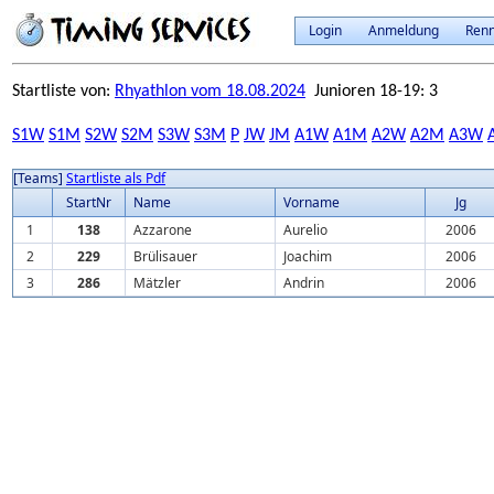
Login
Anmeldung
Ren
Startliste von:
Rhyathlon vom 18.08.2024
Junioren 18-19: 3
S1W
S1M
S2W
S2M
S3W
S3M
P
JW
JM
A1W
A1M
A2W
A2M
A3W
[Teams]
Startliste als Pdf
StartNr
Name
Vorname
Jg
1
138
Azzarone
Aurelio
2006
2
229
Brülisauer
Joachim
2006
3
286
Mätzler
Andrin
2006