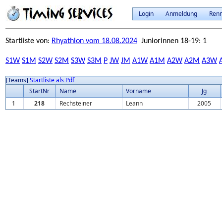
Login
Anmeldung
Ren
Startliste von:
Rhyathlon vom 18.08.2024
Juniorinnen 18-19: 1
S1W
S1M
S2W
S2M
S3W
S3M
P
JW
JM
A1W
A1M
A2W
A2M
A3W
[Teams]
Startliste als Pdf
StartNr
Name
Vorname
Jg
1
218
Rechsteiner
Leann
2005