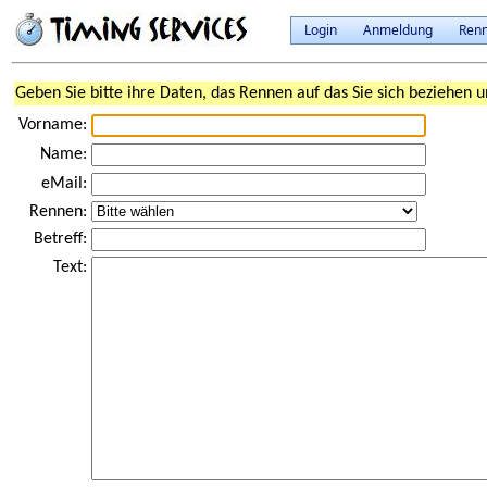
Login
Anmeldung
Ren
Geben Sie bitte ihre Daten, das Rennen auf das Sie sich beziehen u
Vorname:
Name:
eMail:
Rennen:
Betreff:
Text: