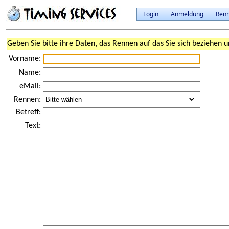
Login
Anmeldung
Ren
Geben Sie bitte ihre Daten, das Rennen auf das Sie sich beziehen u
Vorname:
Name:
eMail:
Rennen:
Betreff:
Text: