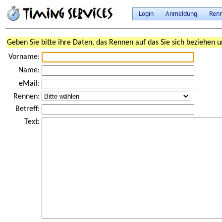
Login
Anmeldung
Ren
Geben Sie bitte ihre Daten, das Rennen auf das Sie sich beziehen u
Vorname:
Name:
eMail:
Rennen:
Betreff:
Text: